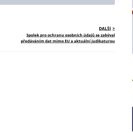
limit
hledi
a glo
S oh
DALŠÍ
situa
Spolek pro ochranu osobních údajů se zabýval
na zv
předáváním dat mimo EU a aktuální judikaturou
nové 
subje
krize
propo
nové 
svém 
Ptáte
řadu 
podně
neru
Eva 
šéfre