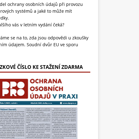
del ochrany osobních údajů při provozu
rových systémů a jaké to může mít
edky.
lšího vás v letním vydání čeká?
áme se na to, zda jsou odpovědi u zkoušky
ním údajem. Soudní dvůr EU ve sporu
pěšného účetního s irským institutem
dil, že písemné odpovědi zkoušeného i
mky hodnotitele představují osobní údaje,
ZKOVÉ ČÍSLO KE STAŽENÍ ZDARMA
erým musí mít student přístup. Tento
át tak zásadně ovlivnil práva na ochranu
omí v oblasti vzdělávání a profesních
šek.
ni navíc známe situaci, kdy na mobilu
íme na limit úložiště a data přesuneme na
ené servery. Využívání cloudu je dnes
ardem pro jednotlivce i firmy, a proto se
ila Probstová ve svém článku věnuje