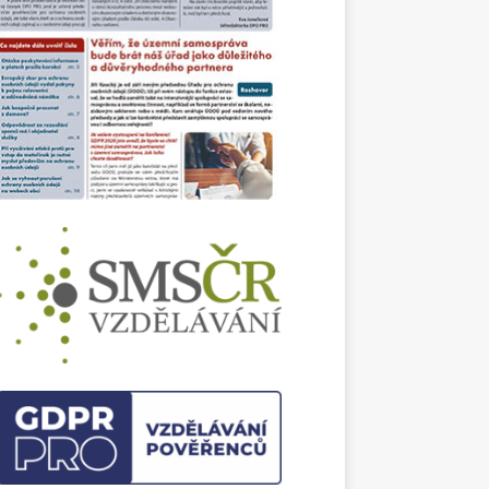
ům fyzické kontroly, specifickým úskalím z
ska GDPR a rozdělení rolí mezi uživatelem
bálními poskytovateli.
ledem na bezprecedentní bezpečnostní
ci ve světě se Evropská unie zaměřila také
yšování odolnosti klíčových institucí. Cílem
legislativy je zajistit, aby relevantní
kty byly schopné okamžitě reagovat na
. Má však čistě bezpečnostní legislativa
jení s ochranou osobních údajů a jaké
povinnosti z ní pro správce vyplývají? To ve
textu detailně rozebírá Vojtěch Dlouhý.
 se, zda je to vše? Kdepak. Časopis přináší i
dalších informací, aktualit a inspirativních
tů pro vaši každodenní práci. Ničím
šené čtení a pohodové letní dny vám přeje
JANEČKOVÁ
daktorka