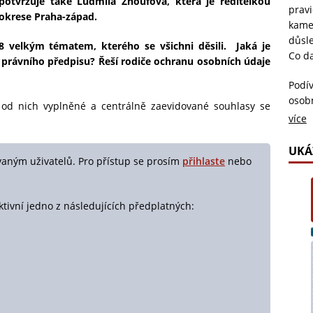
 potvrzuje také Ludmila Zhoufová, která je ředitelkou
pravi
v okrese Praha-západ.
kame
důsl
8 velkým tématem, kterého se všichni děsili. Jaká je
Co da
o právního předpisu? Řeší rodiče ochranu osobních údaje
Podív
osob
t od nich vyplněné a centrálně zaevidované souhlasy se
neús
více
potvr
pozná
UKÁ
vaným uživatelů. Pro přístup se prosím
přihlaste
nebo
ke kt
judik
soukr
ktivní jedno z následujících předplatných:
zkou
Všich
naraz
vzdál
stand
Ludm