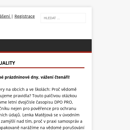
lášení
|
Registrace
UALITY
né prázdninové dny, vážení čtenáři!
ry na obcích a ve školách: Proč vědomě
ujeme pravidla? Touto palčivou otázkou
áme letní dvojčísle časopisu DPO PRO,
čníku nejen pro pověřence pro ochranu
ních údajů. Lenka Matějová se v úvodním
 zamýšlí nad tím, proč v praxi samospráv a
 opakovaně narážíme na vědomé porušování