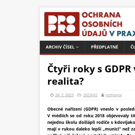
ARCHIV ČÍSEL
PŘEDPLATNÉ
Č
Čtyři roky s GDPR 
realita?
28. 2. 2023
2023/02
rozhovor
Obecné nařízení (GDPR) vneslo v posled
V médiích se od roku 2018 objevovaly tit
nejednu školu došlápli rodiče s kdovíjak
mají v rukou daleko lepší „munici“ než z