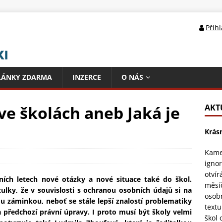
Přih
LÁNKY ZDARMA
INZERCE
O NÁS
ve školách aneb Jaká je
AKT
Krás
Kame
ignor
otvír
ních letech nové otázky a nové situace také do škol.
měsí
ulky, že v souvislosti s ochranou osobních údajů si na
osob
ou záminkou, neboť se stále lepší znalostí problematiky
textu
a předchozí právní úpravy. I proto musí být školy velmi
škol