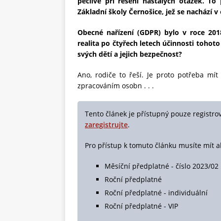
pečlivé při řešení nastalých otázek. To
Základní školy Černošice, jež se nachází 
Obecné nařízení (GDPR) bylo v roce 201
realita po čtyřech letech účinnosti tohot
svých dětí a jejich bezpečnost?
Ano, rodiče to řeší. Je proto potřeba mí
zpracováním osobn . . .
Tento článek je přístupný pouze registro
zaregistrujte
.
Pro přístup k tomuto článku musíte mít a
Měsíční předplatné - číslo 2023/02
Roční předplatné
Roční předplatné - individuální
Roční předplatné - VIP