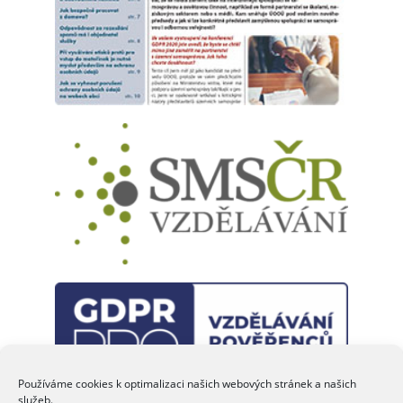
Ptáte se, zda je to vše? Kdepak. Časopis přináší i řadu
dalších informací, aktualit a inspirativních podnětů pro vaši
každodenní práci. Ničím nerušené čtení a pohodové letní
dny vám přeje
Eva JANEČKOVÁ
šéfredaktorka
Používáme cookies k optimalizaci našich webových stránek a našich
služeb.