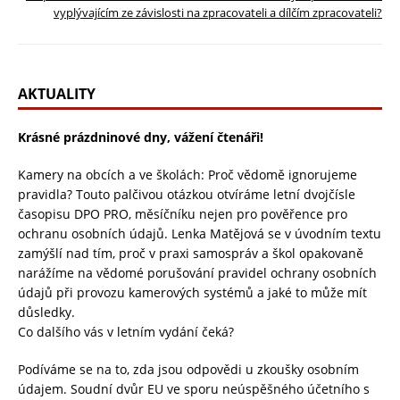
vyplývajícím ze závislosti na zpracovateli a dílčím zpracovateli?
AKTUALITY
Krásné prázdninové dny, vážení čtenáři!
Kamery na obcích a ve školách: Proč vědomě ignorujeme
pravidla? Touto palčivou otázkou otvíráme letní dvojčísle
časopisu DPO PRO, měsíčníku nejen pro pověřence pro
ochranu osobních údajů. Lenka Matějová se v úvodním textu
zamýšlí nad tím, proč v praxi samospráv a škol opakovaně
narážíme na vědomé porušování pravidel ochrany osobních
údajů při provozu kamerových systémů a jaké to může mít
důsledky.
Co dalšího vás v letním vydání čeká?
Podíváme se na to, zda jsou odpovědi u zkoušky osobním
údajem. Soudní dvůr EU ve sporu neúspěšného účetního s