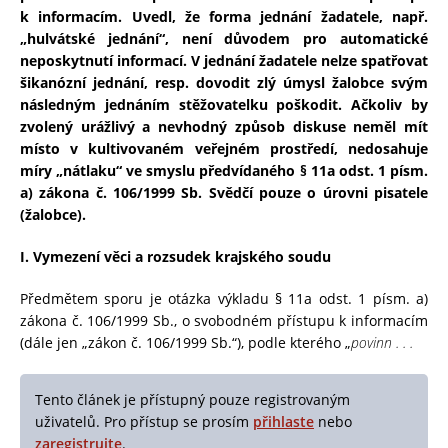
k informacím. Uvedl, že forma jednání žadatele, např.
„hulvátské jednání“, není důvodem pro automatické
neposkytnutí informací. V jednání žadatele nelze spatřovat
šikanózní jednání, resp. dovodit zlý úmysl žalobce svým
následným jednáním stěžovatelku poškodit. Ačkoliv by
zvolený urážlivý a nevhodný způsob diskuse neměl mít
místo v kultivovaném veřejném prostředí, nedosahuje
míry „nátlaku“ ve smyslu předvídaného § 11a odst. 1 písm.
a) zákona č. 106/1999 Sb. Svědčí pouze o úrovni pisatele
(žalobce).
I. Vymezení věci a rozsudek krajského soudu
Předmětem sporu je otázka výkladu § 11a odst. 1 písm. a)
zákona č. 106/1999 Sb., o svobodném přístupu k informacím
(dále jen „zákon č. 106/1999 Sb.“), podle kterého „
povinn . . .
Tento článek je přístupný pouze registrovaným
uživatelů. Pro přístup se prosím
přihlaste
nebo
zaregistrujte
.