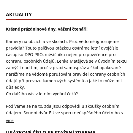
AKTUALITY
Krásné prázdninové dny, vážení čtenáři!
Kamery na obcích a ve školách: Proč vědomě ignorujeme
pravidla? Touto palčivou otázkou otvíráme letní dvojčísle
časopisu DPO PRO, měsíčníku nejen pro pověřence pro
ochranu osobních údajů. Lenka Matějová se v úvodním textu
zamýšlí nad tím, proč v praxi samospráv a škol opakovaně
narážíme na vědomé porušování pravidel ochrany osobních
údajů při provozu kamerových systémů a jaké to může mít
důsledky.
Co dalšího vás v letním vydání čeká?
Podíváme se na to, zda jsou odpovědi u zkoušky osobním
údajem. Soudní dvůr EU ve sporu neúspěšného účetního s
irským institutem potvrdil, že písemné odpovědi zkoušeného
více
i poznámky hodnotitele představují osobní údaje, ke kterým
musí mít student přístup. Tento judikát tak zásadně ovlivnil
UKÁZKOVÉ ČÍSLO KE STAŽENÍ ZDARMA