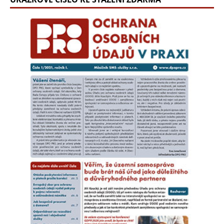
práva na ochranu soukromí v oblasti vzdělávání a profesních
zkoušek.
Všichni navíc známe situaci, kdy na mobilu narazíme na limit
úložiště a data přesuneme na vzdálené servery. Využívání
cloudu je dnes standardem pro jednotlivce i firmy, a proto
se Ludmila Probstová ve svém článku věnuje limitům fyzické
kontroly, specifickým úskalím z hlediska GDPR a rozdělení
rolí mezi uživatelem a globálními poskytovateli.
S ohledem na bezprecedentní bezpečnostní situaci ve světě
se Evropská unie zaměřila také na zvyšování odolnosti
klíčových institucí. Cílem nové legislativy je zajistit, aby
relevantní subjekty byly schopné okamžitě reagovat na krize.
Má však čistě bezpečnostní legislativa propojení s ochranou
osobních údajů a jaké nové povinnosti z ní pro správce
vyplývají? To ve svém textu detailně rozebírá Vojtěch Dlouhý.
Ptáte se, zda je to vše? Kdepak. Časopis přináší i řadu
dalších informací, aktualit a inspirativních podnětů pro vaši