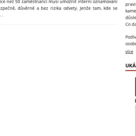
více než 50 zaměstnanci musí umožnit interní oznamování
pravi
ezpečně, důvěrně a bez rizika odvety. Jenže tam, kde se
kame
 .
důsl
Co da
Podív
osob
neús
více
potvr
pozná
UKÁ
ke kt
judik
soukr
zkou
Všich
naraz
vzdál
stand
Ludm