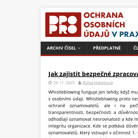
ARCHIV ČÍSEL
PŘEDPLATNÉ
Č
Jak zajistit bezpečné zpraco
29. 11. 2025
Rohia Hakimová
Whistleblowing funguje jen tehdy, když mu 
s osobními údaji. Whistleblowing proto ne
ochraně oznamovatelů, ale i na pečl
transparentnosti, bezpečnosti a důvěrnos
odhodlají oznamovat nesrovnalosti a kde mů
integritu organizace. Kde se potkává důvě
oznamovatelů, který vstoupil v účinnost 1.