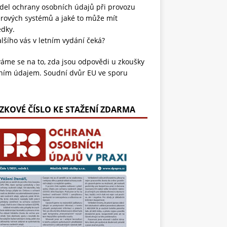
del ochrany osobních údajů při provozu
rových systémů a jaké to může mít
edky.
lšího vás v letním vydání čeká?
áme se na to, zda jsou odpovědi u zkoušky
ním údajem. Soudní dvůr EU ve sporu
pěšného účetního s irským institutem
dil, že písemné odpovědi zkoušeného i
mky hodnotitele představují osobní údaje,
ZKOVÉ ČÍSLO KE STAŽENÍ ZDARMA
erým musí mít student přístup. Tento
át tak zásadně ovlivnil práva na ochranu
omí v oblasti vzdělávání a profesních
šek.
ni navíc známe situaci, kdy na mobilu
íme na limit úložiště a data přesuneme na
ené servery. Využívání cloudu je dnes
ardem pro jednotlivce i firmy, a proto se
ila Probstová ve svém článku věnuje