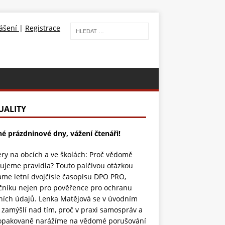
lášení
|
Registrace
UALITY
né prázdninové dny, vážení čtenáři!
ry na obcích a ve školách: Proč vědomě
ujeme pravidla? Touto palčivou otázkou
áme letní dvojčísle časopisu DPO PRO,
čníku nejen pro pověřence pro ochranu
ních údajů. Lenka Matějová se v úvodním
 zamýšlí nad tím, proč v praxi samospráv a
 opakovaně narážíme na vědomé porušování