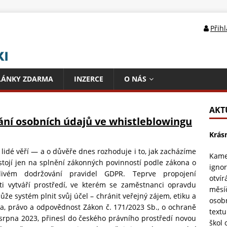
Přih
LÁNKY ZDARMA
INZERCE
O NÁS
AKT
vání osobních údajů ve whistleblowingu
Krás
lidé věří — a o důvěře dnes rozhoduje i to, jak zacházíme
Kame
stojí jen na splnění zákonných povinností podle zákona o
ignor
ivém dodržování pravidel GDPR. Teprve propojení
otvír
ti vytváří prostředí, ve kterém se zaměstnanci opravdu
měsí
že systém plnit svůj účel – chránit veřejný zájem, etiku a
osob
ra, právo a odpovědnost Zákon č. 171/2023 Sb., o ochraně
textu
 srpna 2023, přinesl do českého právního prostředí novou
škol