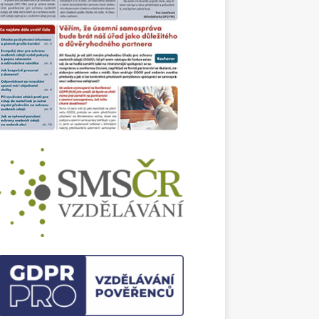
ům fyzické kontroly, specifickým úskalím z
ska GDPR a rozdělení rolí mezi uživatelem
bálními poskytovateli.
ledem na bezprecedentní bezpečnostní
ci ve světě se Evropská unie zaměřila také
yšování odolnosti klíčových institucí. Cílem
legislativy je zajistit, aby relevantní
kty byly schopné okamžitě reagovat na
. Má však čistě bezpečnostní legislativa
jení s ochranou osobních údajů a jaké
povinnosti z ní pro správce vyplývají? To ve
textu detailně rozebírá Vojtěch Dlouhý.
 se, zda je to vše? Kdepak. Časopis přináší i
dalších informací, aktualit a inspirativních
tů pro vaši každodenní práci. Ničím
šené čtení a pohodové letní dny vám přeje
JANEČKOVÁ
daktorka