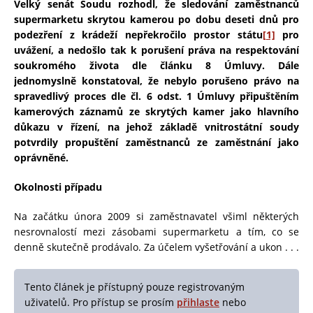
Velký senát Soudu rozhodl, že sledování zaměstnanců
supermarketu skrytou kamerou po dobu deseti dnů pro
podezření z krádeží nepřekročilo prostor státu
[1]
pro
uvážení, a nedošlo tak k porušení práva na respektování
soukromého života dle článku 8 Úmluvy. Dále
jednomyslně konstatoval, že nebylo porušeno právo na
spravedlivý proces dle čl. 6 odst. 1 Úmluvy připuštěním
kamerových záznamů ze skrytých kamer jako hlavního
důkazu v řízení, na jehož základě vnitrostátní soudy
potvrdily propuštění zaměstnanců ze zaměstnání jako
oprávněné.
Okolnosti případu
Na začátku února 2009 si zaměstnavatel všiml některých
nesrovnalostí mezi zásobami supermarketu a tím, co se
denně skutečně prodávalo. Za účelem vyšetřování a ukon . . .
Tento článek je přístupný pouze registrovaným
uživatelů. Pro přístup se prosím
přihlaste
nebo