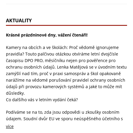
AKTUALITY
Krásné prázdninové dny, vážení čtenáři!
Kamery na obcích a ve školách: Proč vědomě ignorujeme
pravidla? Touto palčivou otázkou otvíráme letní dvojčísle
časopisu DPO PRO, měsíčníku nejen pro pověřence pro
ochranu osobních údajů. Lenka Matějová se v úvodním textu
zamýšlí nad tím, proč v praxi samospráv a škol opakovaně
narážíme na vědomé porušování pravidel ochrany osobních
údajů při provozu kamerových systémů a jaké to může mít
důsledky.
Co dalšího vás v letním vydání čeká?
Podíváme se na to, zda jsou odpovědi u zkoušky osobním
údajem. Soudní dvůr EU ve sporu neúspěšného účetního s
irským institutem potvrdil, že písemné odpovědi zkoušeného
více
i poznámky hodnotitele představují osobní údaje, ke kterým