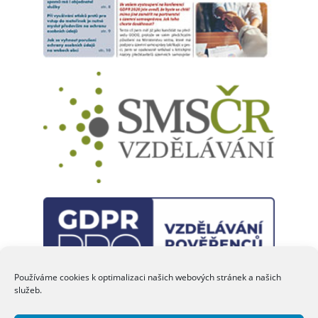
dalších informací, aktualit a inspirativních podnětů pro vaši
každodenní práci. Ničím nerušené čtení a pohodové letní
dny vám přeje
Eva JANEČKOVÁ
šéfredaktorka
Používáme cookies k optimalizaci našich webových stránek a našich
služeb.