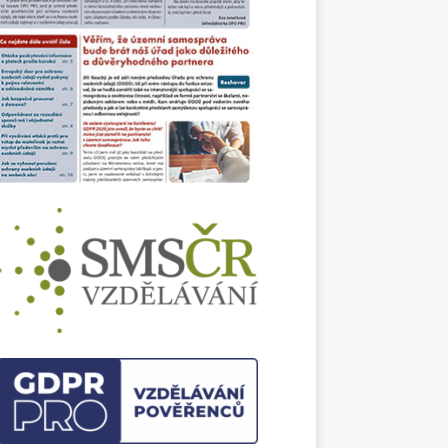
ům fyzické kontroly, specifickým úskalím z
ska GDPR a rozdělení rolí mezi uživatelem
bálními poskytovateli.
ledem na bezprecedentní bezpečnostní
ci ve světě se Evropská unie zaměřila také
yšování odolnosti klíčových institucí. Cílem
legislativy je zajistit, aby relevantní
kty byly schopné okamžitě reagovat na
. Má však čistě bezpečnostní legislativa
jení s ochranou osobních údajů a jaké
povinnosti z ní pro správce vyplývají? To ve
textu detailně rozebírá Vojtěch Dlouhý.
 se, zda je to vše? Kdepak. Časopis přináší i
dalších informací, aktualit a inspirativních
tů pro vaši každodenní práci. Ničím
šené čtení a pohodové letní dny vám přeje
JANEČKOVÁ
daktorka