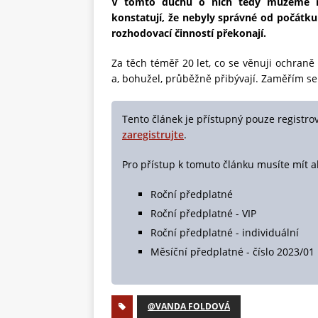
V tomto duchu o nich tedy můžeme m
konstatují, že nebyly správné od počátku
rozhodovací činností překonají.
Za těch téměř 20 let, co se věnuji ochraně
a, bohužel, průběžně přibývají. Zaměřím se p
Tento článek je přístupný pouze registro
zaregistrujte
.
Pro přístup k tomuto článku musíte mít a
Roční předplatné
Roční předplatné - VIP
Roční předplatné - individuální
Měsíční předplatné - číslo 2023/01
@VANDA FOLDOVÁ