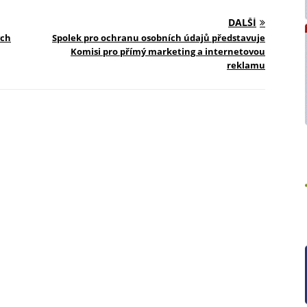
limit
hledi
DALŠÍ
a glo
ých
Spolek pro ochranu osobních údajů představuje
Komisi pro přímý marketing a internetovou
S oh
reklamu
situa
na zv
nové 
subje
krize
propo
nové 
svém 
Ptáte
řadu 
podně
neru
Eva 
šéfre