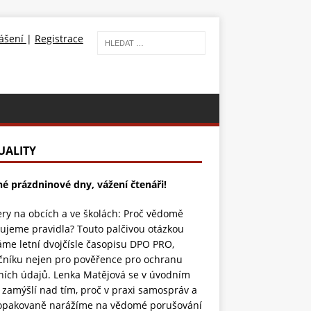
lášení
|
Registrace
UALITY
né prázdninové dny, vážení čtenáři!
ry na obcích a ve školách: Proč vědomě
ujeme pravidla? Touto palčivou otázkou
áme letní dvojčísle časopisu DPO PRO,
čníku nejen pro pověřence pro ochranu
ních údajů. Lenka Matějová se v úvodním
 zamýšlí nad tím, proč v praxi samospráv a
 opakovaně narážíme na vědomé porušování