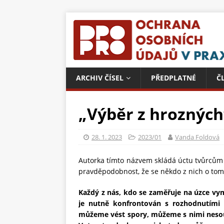
ARCHIV ČÍSEL
PŘEDPLATNÉ
Č
„Výběr z hrozných
28. 1. 2023
2023/01
Vanda Foldová
Autorka tímto názvem skládá úctu tvůrcům 
pravděpodobnost, že se někdo z nich o tomto
Každý z nás, kdo se zaměřuje na úzce vy
je nutně konfrontován s rozhodnutími 
můžeme vést spory, můžeme s nimi nesouhl