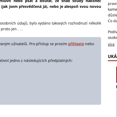
luvit nebo psát a doufat, že snad soudy nakonec
pravi
 (jak jsem přesvědčená já), nebo je alespoň svou novou
kame
důsl
Co da
 osobních údajů, bylo vydáno takových rozhodnutí několik
roto jen . . .
Podív
osob
neús
vaným uživatelů. Pro přístup se prosím
přihlaste
nebo
více
potvr
pozná
UKÁ
ktivní jedno z následujících předplatných:
ke kt
judik
soukr
zkou
Všich
naraz
vzdál
stand
Ludm