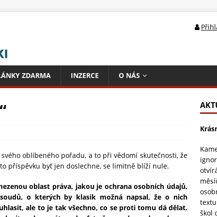
Přih
LÁNKY ZDARMA
INZERCE
O NÁS
“
AKT
Krás
Kame
svého oblíbeného pořadu, a to při vědomí skutečnosti, že
ignor
 příspěvku byť jen doslechne, se limitně blíží nule.
otvír
měsí
mezenou oblast práva, jakou je ochrana osobních údajů,
osob
soudů, o kterých by klasik možná napsal, že o nich
textu
asit, ale to je tak všechno, co se proti tomu dá dělat.
škol