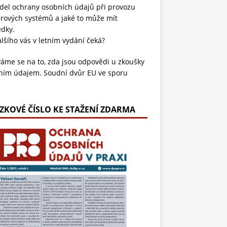
del ochrany osobních údajů při provozu
rových systémů a jaké to může mít
edky.
lšího vás v letním vydání čeká?
áme se na to, zda jsou odpovědi u zkoušky
ním údajem. Soudní dvůr EU ve sporu
pěšného účetního s irským institutem
dil, že písemné odpovědi zkoušeného i
mky hodnotitele představují osobní údaje,
ZKOVÉ ČÍSLO KE STAŽENÍ ZDARMA
erým musí mít student přístup. Tento
át tak zásadně ovlivnil práva na ochranu
omí v oblasti vzdělávání a profesních
šek.
ni navíc známe situaci, kdy na mobilu
íme na limit úložiště a data přesuneme na
ené servery. Využívání cloudu je dnes
ardem pro jednotlivce i firmy, a proto se
ila Probstová ve svém článku věnuje