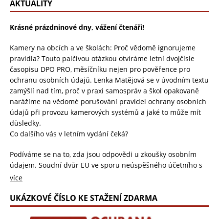
AKTUALITY
Krásné prázdninové dny, vážení čtenáři!
Kamery na obcích a ve školách: Proč vědomě ignorujeme
pravidla? Touto palčivou otázkou otvíráme letní dvojčísle
časopisu DPO PRO, měsíčníku nejen pro pověřence pro
ochranu osobních údajů. Lenka Matějová se v úvodním textu
zamýšlí nad tím, proč v praxi samospráv a škol opakovaně
narážíme na vědomé porušování pravidel ochrany osobních
údajů při provozu kamerových systémů a jaké to může mít
důsledky.
Co dalšího vás v letním vydání čeká?
Podíváme se na to, zda jsou odpovědi u zkoušky osobním
údajem. Soudní dvůr EU ve sporu neúspěšného účetního s
irským institutem potvrdil, že písemné odpovědi zkoušeného
více
i poznámky hodnotitele představují osobní údaje, ke kterým
musí mít student přístup. Tento judikát tak zásadně ovlivnil
UKÁZKOVÉ ČÍSLO KE STAŽENÍ ZDARMA
práva na ochranu soukromí v oblasti vzdělávání a profesních
zkoušek.