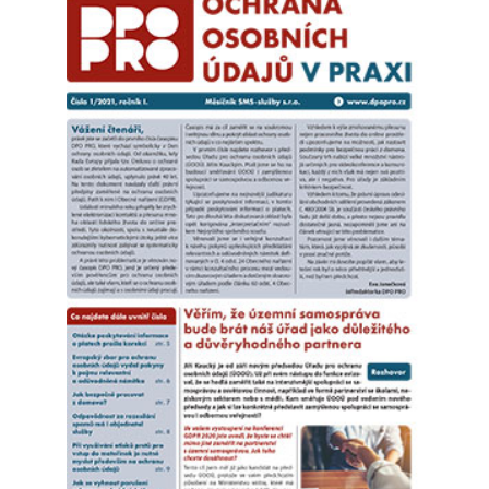
Všichni navíc známe situaci, kdy na mobilu narazíme na limit
úložiště a data přesuneme na vzdálené servery. Využívání
cloudu je dnes standardem pro jednotlivce i firmy, a proto
se Ludmila Probstová ve svém článku věnuje limitům fyzické
kontroly, specifickým úskalím z hlediska GDPR a rozdělení
rolí mezi uživatelem a globálními poskytovateli.
S ohledem na bezprecedentní bezpečnostní situaci ve světě
se Evropská unie zaměřila také na zvyšování odolnosti
klíčových institucí. Cílem nové legislativy je zajistit, aby
relevantní subjekty byly schopné okamžitě reagovat na krize.
Má však čistě bezpečnostní legislativa propojení s ochranou
osobních údajů a jaké nové povinnosti z ní pro správce
vyplývají? To ve svém textu detailně rozebírá Vojtěch Dlouhý.
Ptáte se, zda je to vše? Kdepak. Časopis přináší i řadu
dalších informací, aktualit a inspirativních podnětů pro vaši
každodenní práci. Ničím nerušené čtení a pohodové letní
dny vám přeje